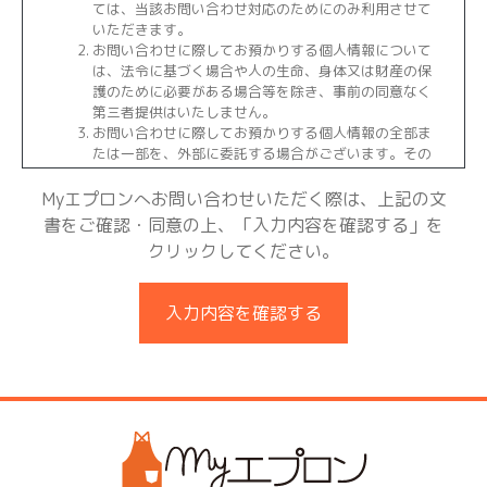
ては、当該お問い合わせ対応のためにのみ利用させて
いただきます。
お問い合わせに際してお預かりする個人情報について
は、法令に基づく場合や人の生命、身体又は財産の保
護のために必要がある場合等を除き、事前の同意なく
第三者提供はいたしません。
お問い合わせに際してお預かりする個人情報の全部ま
たは一部を、外部に委託する場合がございます。その
場合はお預かりした個人情報を安全に保護できるよう
委託先を監督致します。
Myエプロンへお問い合わせいただく際は、上記の文
お問い合わせに際してお預かりしたご自身の個人情報
書をご確認・同意の上、「入力内容を確認する」を
に関する利用目的の通知、開示、訂正等、利用停止等
クリックしてください。
に関するお問い合わせにつきましては、下記ご相談窓
口までご連絡ください。合理的な範囲で速やかに対応
させていただきます。
入力内容を確認する
お問い合わせに際して、個人情報を弊社にご提供頂く
か否かはご自身の判断によりますが、必要な情報をご
提供いただけない場合は、適切にお問い合わせにご対
応できない場合がありますことをご了承くださいます
ようお願い致します。
【個人情報の取得事業者名称および当社の個人情報保護管理
者】
事業者名称：株式会社トラストスピード