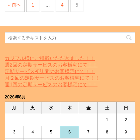
« 前へ
1
…
4
5
カジフル様にご掲載いただきました！！
週2回の定期サービスのお客様宅にて！！
定期サービス初訪問のお客様宅にて！！
月２回の定期サービスのお客様宅にて！！
週1回の定期サービスのお客様宅にて！！
2026年8月
月
火
水
木
金
土
日
1
2
3
4
5
6
7
8
9