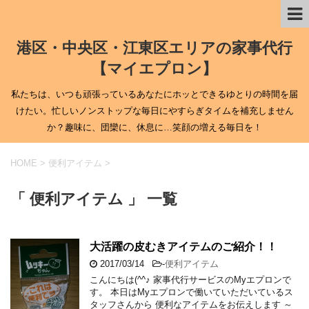
港区・中央区・江東区エリアの家事代行
【マイエプロン】
私たちは、いつも頑張っているあなたにホッとできるゆとりの時間を届
けたい。忙しいノンストップな毎日にやすらぎタイムを補充しません
か？趣味に、団欒に、休息に…笑顔の増える毎日を！
HOME
>
便利アイテム
>
「 便利アイテム 」 一覧
大活躍の皮むきアイテムのご紹介！！
2017/03/14
-
便利アイテム
こんにちは(^^♪ 家事代行サービスのMyエプロンで
す。 本日はMyエプロンで働いていただいているス
タッフさんから 便利なアイテムをお伝えします ～