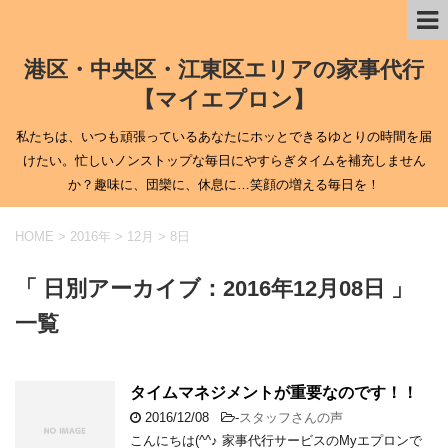
港区・中央区・江東区エリアの家事代行
【マイエプロン】
私たちは、いつも頑張っているあなたにホッとできるゆとりの時間を届
けたい。忙しいノンストップな毎日にやすらぎタイムを補充しません
か？趣味に、団欒に、休息に…笑顔の増える毎日を！
HOME
>
2016年
>
12月
>
8日
「 日別アーカイブ：2016年12月08日 」
一覧
タイムマネジメントが重要なのです！！
2016/12/08
-
スタッフさんの声
こんにちは(^^♪ 家事代行サービスのMyエプロンで