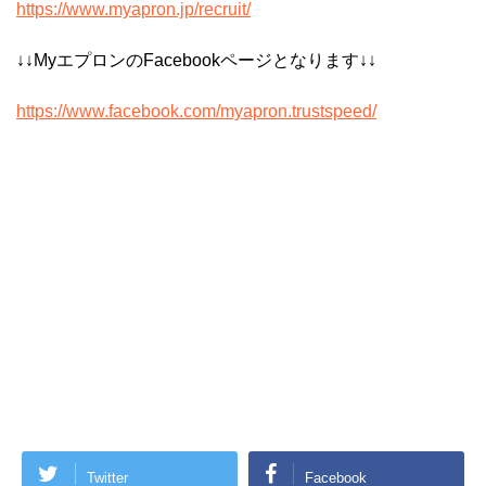
https://www.myapron.jp/recruit/
↓↓MyエプロンのFacebookページとなります↓↓
https://www.facebook.com/myapron.trustspeed/
Twitter
Facebook