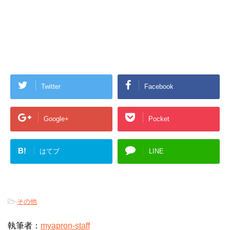
Twitter
Facebook
Google+
Pocket
B!
はてブ
LINE
-
その他
執筆者：
myapron-staff