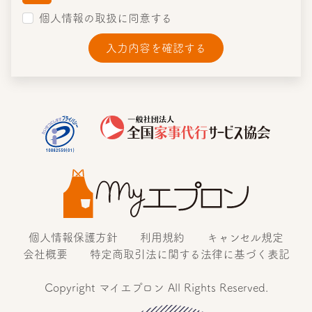
財産の保護のために必要がある場合等を除き、
個人情報の取扱に同意する
事前の同意なく第三者提供はいたしません。但
し、決済方法を銀行振替とした場合、口座振替
のために、氏名、振替銀行口座情報（銀行名、
入力内容を確認する
支店名、口座名義、口座番号）及び振込み金額
を、当社取引銀行に提供します。
お申込みに際してお預かりする個人情報の全部
または一部を、外部に委託する場合がございま
す。その場合はお預かりした個人情報を安全に
保護できるよう委託先を監督致します。
お申込みに際してお預かりしたご自身の個人情
報に関する利用目的の通知、開示、訂正等、利
用停止等に関するお問い合わせにつきまして
は、下記ご相談窓口までご連絡ください。合理
的な範囲で速やかに対応させていただきます。
お申込みに際して、個人情報を弊社にご提供頂
個人情報保護方針
利用規約
キャンセル規定
くか否かはご自身の判断によりますが、必要な
情報をご提供いただけない場合は、サービスを
会社概要
特定商取引法に関する法律に基づく表記
履行できない場合がありますことをご了承くだ
さいますようお願い致します。
Copyright マイエプロン All Rights Reserved.
【個人情報の取得事業者名称および当社の個人情報