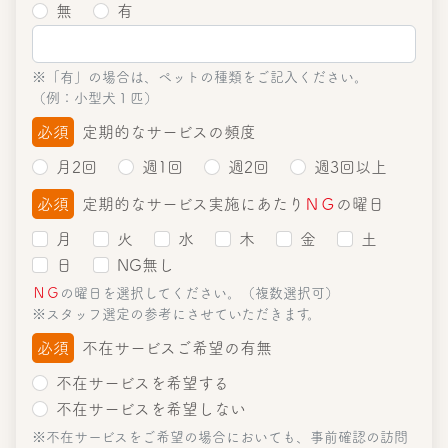
無
有
※「有」の場合は、ペットの種類をご記入ください。
（例：小型犬１匹）
必須
定期的なサービスの頻度
月2回
週1回
週2回
週3回以上
必須
定期的なサービス実施にあたり
ＮＧ
の曜日
月
火
水
木
金
土
日
NG無し
ＮＧ
の曜日を選択してください。（複数選択可）
※スタッフ選定の参考にさせていただきます。
必須
不在サービスご希望の有無
不在サービスを希望する
不在サービスを希望しない
※不在サービスをご希望の場合においても、事前確認の訪問