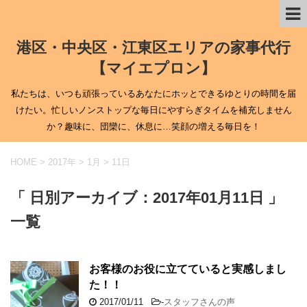
港区・中央区・江東区エリアの家事代行
【マイエプロン】
私たちは、いつも頑張っているあなたにホッとできるゆとりの時間を届
けたい。忙しいノンストップな毎日にやすらぎタイムを補充しません
か？趣味に、団欒に、休息に…笑顔の増える毎日を！
HOME
>
2017年
>
1月
>
11日
「 日別アーカイブ：2017年01月11日 」
一覧
お客様のお役に立てていると実感しまし
た！！
2017/01/11
-
スタッフさんの声