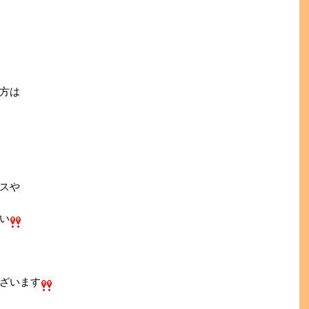
方は
スや
い
ざいます