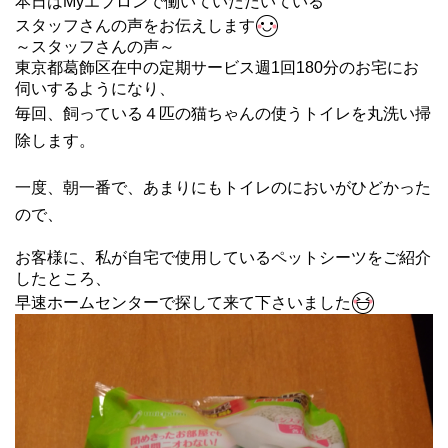
本日はMyエプロンで働いていただいている
スタッフさんの声をお伝えします
～スタッフさんの声～
東京都葛飾区在中の定期サービス週1回180分のお宅にお
伺いするようになり、
毎回、
飼っている４匹の猫ちゃんの使うトイレを丸洗い掃
除します。
一度、朝一番で、あまりにもトイレのにおいがひどかった
ので、
お客様に、
私が自宅で使用しているペットシーツをご紹介
したところ、
早速ホームセンターで探して来て下さいました