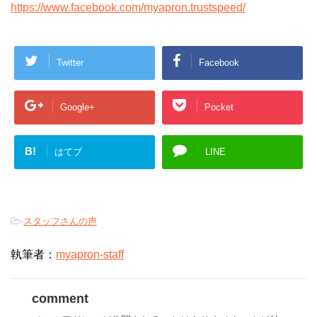
https://www.facebook.com/myapron.trustspeed/
Twitter
Facebook
Google+
Pocket
B!
はてブ
LINE
-
スタッフさんの声
執筆者：
myapron-staff
comment